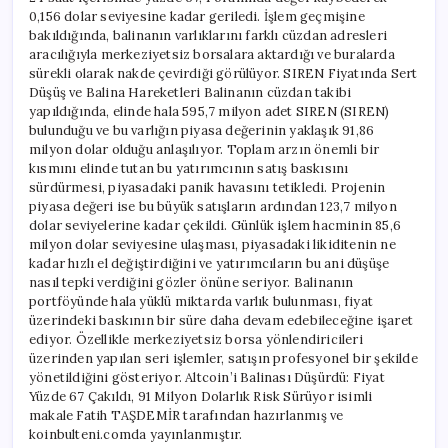
0,156 dolar seviyesine kadar geriledi. İşlem geçmişine
bakıldığında, balinanın varlıklarını farklı cüzdan adresleri
aracılığıyla merkeziyetsiz borsalara aktardığı ve buralarda
sürekli olarak nakde çevirdiği görülüyor. SIREN Fiyatında Sert
Düşüş ve Balina Hareketleri Balinanın cüzdan takibi
yapıldığında, elinde hala 595,7 milyon adet SIREN (SIREN)
bulunduğu ve bu varlığın piyasa değerinin yaklaşık 91,86
milyon dolar olduğu anlaşılıyor. Toplam arzın önemli bir
kısmını elinde tutan bu yatırımcının satış baskısını
sürdürmesi, piyasadaki panik havasını tetikledi. Projenin
piyasa değeri ise bu büyük satışların ardından 123,7 milyon
dolar seviyelerine kadar çekildi. Günlük işlem hacminin 85,6
milyon dolar seviyesine ulaşması, piyasadaki likiditenin ne
kadar hızlı el değiştirdiğini ve yatırımcıların bu ani düşüşe
nasıl tepki verdiğini gözler önüne seriyor. Balinanın
portföyünde hala yüklü miktarda varlık bulunması, fiyat
üzerindeki baskının bir süre daha devam edebileceğine işaret
ediyor. Özellikle merkeziyetsiz borsa yönlendiricileri
üzerinden yapılan seri işlemler, satışın profesyonel bir şekilde
yönetildiğini gösteriyor. Altcoin’i Balinası Düşürdü: Fiyat
Yüzde 67 Çakıldı, 91 Milyon Dolarlık Risk Sürüyor isimli
makale Fatih TAŞDEMİR tarafından hazırlanmış ve
koinbulteni.comda yayınlanmıştır.