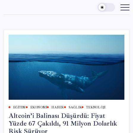
Skip
to
content
EĞITIM
EKONOMI
HABER
SAĞLIK
TEKNOLOJI
Altcoin’i Balinası Düşürdü: Fiyat
Yüzde 67 Çakıldı, 91 Milyon Dolarlık
Risk Sürüyor