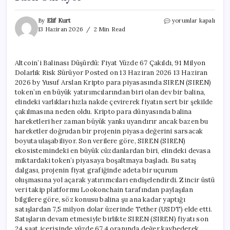
Altcoin’i
By
Elif Kurt
yorumlar kapalı
Balinası
13 Haziran 2026
2 Min Read
Düşürdü:
Fiyat
Yüzde
Altcoin’i Balinası Düşürdü: Fiyat Yüzde 67 Çakıldı, 91 Milyon
67
Dolarlık Risk Sürüyor Posted on 13 Haziran 2026 13 Haziran
Çakıldı,
91
2026 by Yusuf Arslan Kripto para piyasasında SIREN (SIREN)
Milyon
token’ın en büyük yatırımcılarından biri olan dev bir balina,
Dolarlık
elindeki varlıkları hızla nakde çevirerek fiyatın sert bir şekilde
Risk
çakılmasına neden oldu. Kripto para dünyasında balina
Sürüyor
hareketleri her zaman büyük yankı uyandırır ancak bazen bu
için
hareketler doğrudan bir projenin piyasa değerini sarsacak
boyuta ulaşabiliyor. Son verilere göre, SIREN (SIREN)
ekosistemindeki en büyük cüzdanlardan biri, elindeki devasa
miktardaki token’ı piyasaya boşaltmaya başladı. Bu satış
dalgası, projenin fiyat grafiğinde adeta bir uçurum
oluşmasına yol açarak yatırımcıları endişelendirdi. Zincir üstü
veri takip platformu Lookonchain tarafından paylaşılan
bilgilere göre, söz konusu balina şu ana kadar yaptığı
satışlardan 7,5 milyon dolar üzerinde Tether (USDT) elde etti.
Satışların devam etmesiyle birlikte SIREN (SIREN) fiyatı son
24 saat içerisinde yüzde 67,4 oranında değer kaybederek