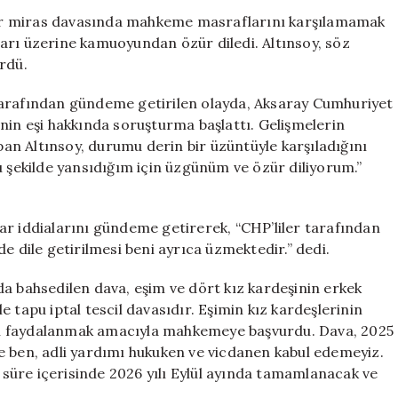
Eşi
n bir miras davasında mahkeme masraflarını karşılamamak
İçin
iaları üzerine kamuoyundan özür diledi. Altınsoy, söz
Alınan
rdü.
‘Fakirlik
Belgesi’
tarafından gündeme getirilen olayda, Aksaray Cumhuriyet
Hakkında
ilinin eşi hakkında soruşturma başlattı. Gelişmelerin
Özür
n Altınsoy, durumu derin bir üzüntüyle karşıladığını
Diledi
u şekilde yansıdığım için üzgünüm ve özür diliyorum.”
için
smar iddialarını gündeme getirerek, “CHP’liler tarafından
e dile getirilmesi beni ayrıca üzmektedir.” dedi.
a bahsedilen dava, eşim ve dört kız kardeşinin erkek
 tapu iptal tescil davasıdır. Eşimin kız kardeşlerinin
an faydalanmak amacıyla mahkemeye başvurdu. Dava, 2025
e ben, adli yardımı hukuken ve vicdanen kabul edemeyiz.
süre içerisinde 2026 yılı Eylül ayında tamamlanacak ve