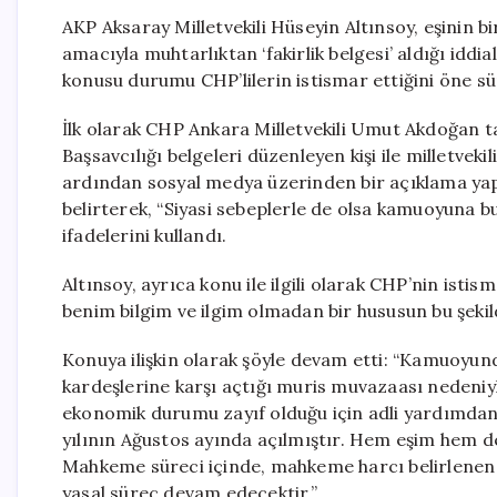
AKP Aksaray Milletvekili Hüseyin Altınsoy, eşini
amacıyla muhtarlıktan ‘fakirlik belgesi’ aldığı idd
konusu durumu CHP’lilerin istismar ettiğini öne sü
İlk olarak CHP Ankara Milletvekili Umut Akdoğan 
Başsavcılığı belgeleri düzenleyen kişi ile milletvek
ardından sosyal medya üzerinden bir açıklama yapa
belirterek, “Siyasi sebeplerle de olsa kamuoyuna b
ifadelerini kullandı.
Altınsoy, ayrıca konu ile ilgili olarak CHP’nin isti
benim bilgim ve ilgim olmadan bir hususun bu şekild
Konuya ilişkin olarak şöyle devam etti: “Kamuoyund
kardeşlerine karşı açtığı muris muvazaası nedeniyle
ekonomik durumu zayıf olduğu için adli yardımd
yılının Ağustos ayında açılmıştır. Hem eşim hem d
Mahkeme süreci içinde, mahkeme harcı belirlenen 
yasal süreç devam edecektir.”