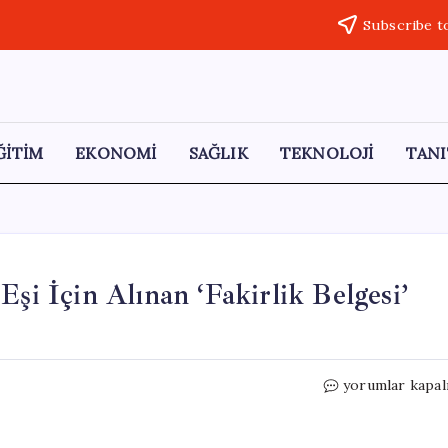
Subscribe t
ĞİTİM
EKONOMİ
SAĞLIK
TEKNOLOJİ
TANI
Eşi İçin Alınan ‘Fakirlik Belgesi’
AKP’li
yorumlar kapal
Vekil
Hüseyin
Altınsoy,