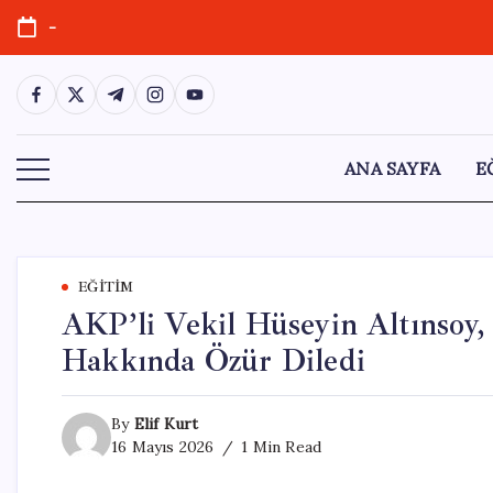
Skip
-
to
content
https://www.facebook.com/
https://twitter.com/
https://t.me/
https://www.instagram.com/
https://youtube.com/
ANA SAYFA
E
EĞITIM
AKP’li Vekil Hüseyin Altınsoy, 
Hakkında Özür Diledi
By
Elif Kurt
16 Mayıs 2026
1 Min Read