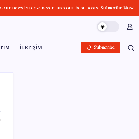
o our newsletter & never miss our best posts.
Subscribe Now!
TIM
İLETİŞİM
Subscribe
SON YAZILAR
ı
Pixel Telefonlara Yapay Zeka Destekli Saat
Tasarımları Geliyor