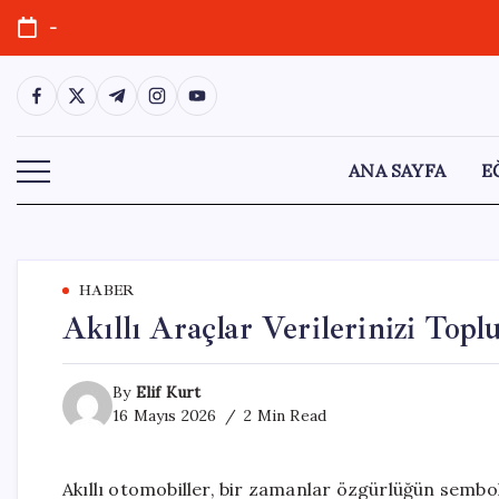
Skip
-
to
content
https://www.facebook.com/
https://twitter.com/
https://t.me/
https://www.instagram.com/
https://youtube.com/
ANA SAYFA
E
HABER
Akıllı Araçlar Verilerinizi Topl
By
Elif Kurt
16 Mayıs 2026
2 Min Read
Akıllı otomobiller, bir zamanlar özgürlüğün sembo