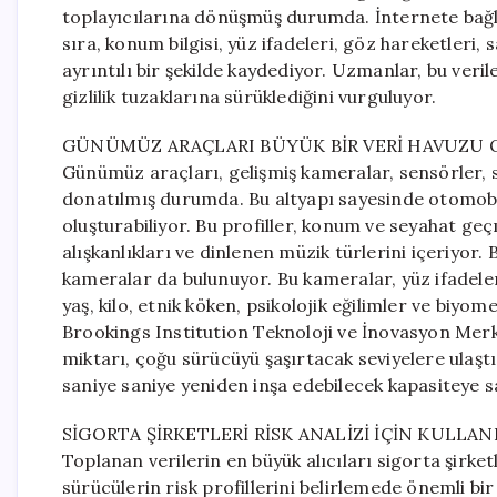
toplayıcılarına dönüşmüş durumda. İnternete bağlı
sıra, konum bilgisi, yüz ifadeleri, göz hareketleri, s
ayrıntılı bir şekilde kaydediyor. Uzmanlar, bu veri
gizlilik tuzaklarına sürüklediğini vurguluyor.
GÜNÜMÜZ ARAÇLARI BÜYÜK BİR VERİ HAVUZU
Günümüz araçları, gelişmiş kameralar, sensörler, s
donatılmış durumda. Bu altyapı sayesinde otomobil 
oluşturabiliyor. Bu profiller, konum ve seyahat geç
alışkanlıkları ve dinlenen müzik türlerini içeriyor.
kameralar da bulunuyor. Bu kameralar, yüz ifadeler
yaş, kilo, etnik köken, psikolojik eğilimler ve biyome
Brookings Institution Teknoloji ve İnovasyon Merk
miktarı, çoğu sürücüyü şaşırtacak seviyelere ulaşt
saniye saniye yeniden inşa edebilecek kapasiteye sa
SİGORTA ŞİRKETLERİ RİSK ANALİZİ İÇİN KULLA
Toplanan verilerin en büyük alıcıları sigorta şirketl
sürücülerin risk profillerini belirlemede önemli b