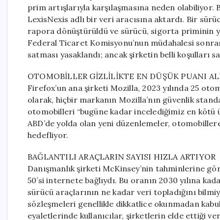
prim artışlarıyla karşılaşmasına neden olabiliyor.
LexisNexis adlı bir veri aracısına aktardı. Bir sürü
rapora dönüştürüldü ve sürücü, sigorta priminin 
Federal Ticaret Komisyonu’nun müdahalesi sonrası
satması yasaklandı; ancak şirketin belli koşulları sa
OTOMOBİLLER GİZLİLİKTE EN DÜŞÜK PUANI AL
Firefox’un ana şirketi Mozilla, 2023 yılında 25 otom
olarak, hiçbir markanın Mozilla’nın güvenlik standa
otomobilleri “bugüne kadar incelediğimiz en kötü 
ABD’de yolda olan yeni düzenlemeler, otomobillere
hedefliyor.
BAĞLANTILI ARAÇLARIN SAYISI HIZLA ARTIYOR
Danışmanlık şirketi McKinsey’nin tahminlerine göre
50’si internete bağlıydı. Bu oranın 2030 yılına kad
sürücü araçlarının ne kadar veri topladığını bilmiy
sözleşmeleri genellikle dikkatlice okunmadan kabul 
eyaletlerinde kullanıcılar, şirketlerin elde ettiği ve