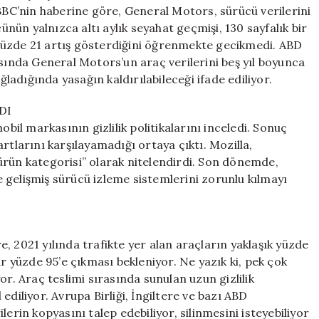
 BBC’nin haberine göre, General Motors, sürücü verilerini
cünün yalnızca altı aylık seyahat geçmişi, 130 sayfalık bir
yüzde 21 artış gösterdiğini öğrenmekte gecikmedi. ABD
nda General Motors’un araç verilerini beş yıl boyunca
ğladığında yasağın kaldırılabileceği ifade ediliyor.
DI
obil markasının gizlilik politikalarını inceledi. Sonuç
rtlarını karşılayamadığı ortaya çıktı. Mozilla,
ürün kategorisi” olarak nitelendirdi. Son dönemde,
 gelişmiş sürücü izleme sistemlerini zorunlu kılmayı
, 2021 yılında trafikte yer alan araçların yaklaşık yüzde
ar yüzde 95’e çıkması bekleniyor. Ne yazık ki, pek çok
or. Araç teslimi sırasında sunulan uzun gizlilik
ediliyor. Avrupa Birliği, İngiltere ve bazı ABD
rilerin kopyasını talep edebiliyor, silinmesini isteyebiliyor