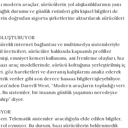
Endişeleri
 modern araçlar, sürücülerin yol alışkanlıklarının yanı
Artıyor
ağlık durumu ve günlük rutinleri gibi kişisel bilgileri de
için
lerin doğrudan sigorta şirketlerine aktarılarak sürücüleri
 OLUŞTURUYOR
ürekli internet bağlantısı ve multimedya sistemleriyle
üreticileri, sürücüler hakkında kapsamlı profiller
mişi, emniyet kemeri kullanımı, ani frenleme olayları, hız
 Bazı araç modellerinde, sürücü koltuğuna yerleştirilmiş iç
i, göz hareketleri ve davranış kalıplarını analiz ederek
trik veriler gibi son derece hassas bilgileri işleyebiliyor.
ezi’nden Darrell West, “Modern araçların topladığı veri
ı. Bu sistemler, bir insanın günlük yaşamını neredeyse
hip” diyor.
NIYOR
eri. Telematik sistemler aracılığıyla elde edilen bilgiler,
ir rol oynuyor. Bu durum, bazı sürücülerin beklenmedik