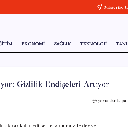
Subscribe t
ĞİTİM
EKONOMİ
SAĞLIK
TEKNOLOJİ
TANI
uyor: Gizlilik Endişeleri Artıyor
Akıllı
yorumlar kapal
Araçlar
Verilerinizi
Topluyor:
Gizlilik
lü olarak kabul edilse de, günümüzde dev veri