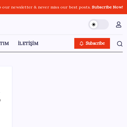
o our newsletter & never miss our best posts.
Subscribe Now!
TIM
İLETİŞİM
Subscribe
ı
SON YAZILAR
Ahmet Özer’den ‘çerçeve yasa’ yorumu: ‘Bu
düzenleme bir son değil, yeni bir