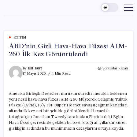
Skip
to
content
EĞITIM
ABD’nin Gizli Hava-Hava Füzesi AIM-
260 İlk Kez Görüntülendi
ABD’nin
By
Elif Kurt
yorumlar kapalı
Gizli
17 Mayıs 2026
1 Min Read
Hava-
Hava
Füzesi
Amerika Birleşik Devletleri’nin uzun süredir merakla beklenen
AIM-
yeni nesil hava-hava füzesi AIM-260 Müşterek Gelişmiş Taktik
260
İlk
Füzesi (JATM), F/A-18F Super Hornet savaş uçağının kanatları
Kez
altında ilk kez net bir şekilde görüntülendi. Havacılık
Görüntülendi
fotoğrafçısı Jonathan Tweedy tarafından Florida’daki Eglin
için
Hava Üssü çevresinde çekilen bu özel fotoğraf, yıllardır süren
gizliliğin ardından bu mühimmatın detaylarını ortaya koydu.