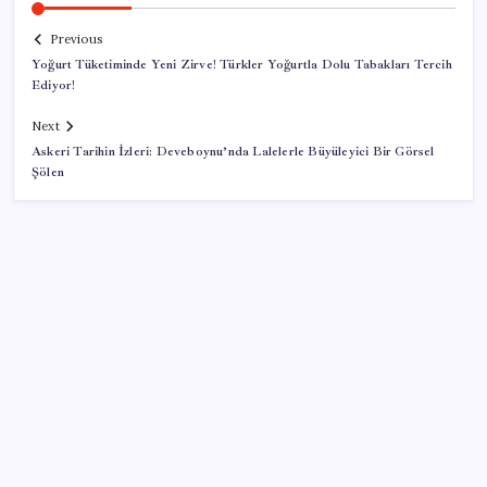
Previous
Yoğurt Tüketiminde Yeni Zirve! Türkler Yoğurtla Dolu Tabakları Tercih
Ediyor!
Next
Askeri Tarihin İzleri: Deveboynu’nda Lalelerle Büyüleyici Bir Görsel
Şölen
SON YAZILAR
Ahmet Özer’den ‘çerçeve yasa’ yorumu: ‘Bu
düzenleme bir son değil, yeni bir başlangıçtır’