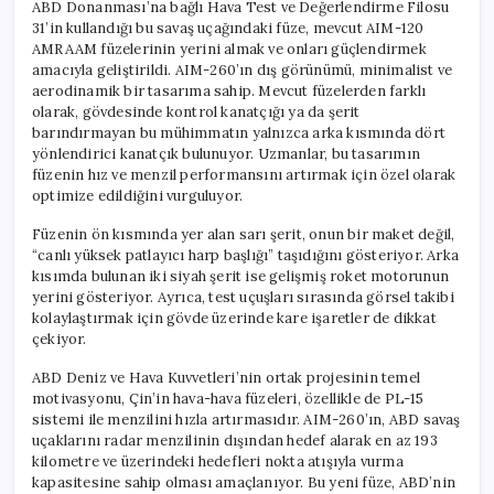
ABD Donanması’na bağlı Hava Test ve Değerlendirme Filosu
31’in kullandığı bu savaş uçağındaki füze, mevcut AIM-120
AMRAAM füzelerinin yerini almak ve onları güçlendirmek
amacıyla geliştirildi. AIM-260’ın dış görünümü, minimalist ve
aerodinamik bir tasarıma sahip. Mevcut füzelerden farklı
olarak, gövdesinde kontrol kanatçığı ya da şerit
barındırmayan bu mühimmatın yalnızca arka kısmında dört
yönlendirici kanatçık bulunuyor. Uzmanlar, bu tasarımın
füzenin hız ve menzil performansını artırmak için özel olarak
optimize edildiğini vurguluyor.
Füzenin ön kısmında yer alan sarı şerit, onun bir maket değil,
“canlı yüksek patlayıcı harp başlığı” taşıdığını gösteriyor. Arka
kısımda bulunan iki siyah şerit ise gelişmiş roket motorunun
yerini gösteriyor. Ayrıca, test uçuşları sırasında görsel takibi
kolaylaştırmak için gövde üzerinde kare işaretler de dikkat
çekiyor.
ABD Deniz ve Hava Kuvvetleri’nin ortak projesinin temel
motivasyonu, Çin’in hava-hava füzeleri, özellikle de PL-15
sistemi ile menzilini hızla artırmasıdır. AIM-260’ın, ABD savaş
uçaklarını radar menzilinin dışından hedef alarak en az 193
kilometre ve üzerindeki hedefleri nokta atışıyla vurma
kapasitesine sahip olması amaçlanıyor. Bu yeni füze, ABD’nin