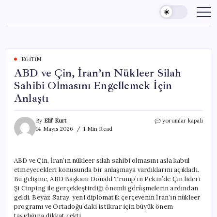
Skip
to
content
EĞITIM
ABD ve Çin, İran’ın Nükleer Silah
Sahibi Olmasını Engellemek İçin
Anlaştı
ABD
By
Elif Kurt
yorumlar kapalı
ve
14 Mayıs 2026
1 Min Read
Çin,
İran’ın
Nükleer
ABD ve Çin, İran’ın nükleer silah sahibi olmasını asla kabul
Silah
etmeyecekleri konusunda bir anlaşmaya vardıklarını açıkladı.
Sahibi
Olmasını
Bu gelişme, ABD Başkanı Donald Trump’ın Pekin’de Çin lideri
Engellemek
Şi Cinping ile gerçekleştirdiği önemli görüşmelerin ardından
İçin
geldi. Beyaz Saray, yeni diplomatik çerçevenin İran’ın nükleer
Anlaştı
programı ve Ortadoğu’daki istikrar için büyük önem
için
taşıdığına dikkat çekti.