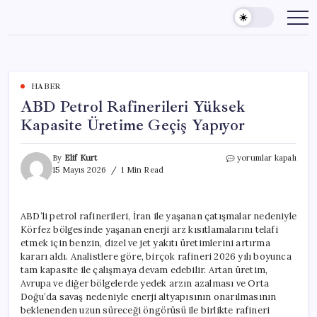
Skip
to
content
HABER
ABD Petrol Rafinerileri Yüksek
Kapasite Üretime Geçiş Yapıyor
ABD
By
Elif Kurt
yorumlar kapalı
Petrol
15 Mayıs 2026
1 Min Read
Rafinerileri
Yüksek
Kapasite
ABD’li petrol rafinerileri, İran ile yaşanan çatışmalar nedeniyle
Üretime
Körfez bölgesinde yaşanan enerji arz kısıtlamalarını telafi
Geçiş
Yapıyor
etmek için benzin, dizel ve jet yakıtı üretimlerini artırma
için
kararı aldı. Analistlere göre, birçok rafineri 2026 yılı boyunca
tam kapasite ile çalışmaya devam edebilir. Artan üretim,
Avrupa ve diğer bölgelerde yedek arzın azalması ve Orta
Doğu’da savaş nedeniyle enerji altyapısının onarılmasının
beklenenden uzun süreceği öngörüsü ile birlikte rafineri