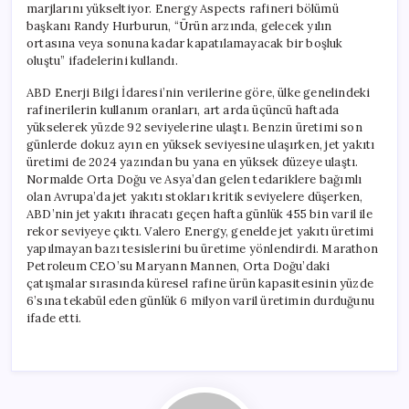
marjlarını yükseltiyor. Energy Aspects rafineri bölümü
başkanı Randy Hurburun, “Ürün arzında, gelecek yılın
ortasına veya sonuna kadar kapatılamayacak bir boşluk
oluştu” ifadelerini kullandı.
ABD Enerji Bilgi İdaresi’nin verilerine göre, ülke genelindeki
rafinerilerin kullanım oranları, art arda üçüncü haftada
yükselerek yüzde 92 seviyelerine ulaştı. Benzin üretimi son
günlerde dokuz ayın en yüksek seviyesine ulaşırken, jet yakıtı
üretimi de 2024 yazından bu yana en yüksek düzeye ulaştı.
Normalde Orta Doğu ve Asya’dan gelen tedariklere bağımlı
olan Avrupa’da jet yakıtı stokları kritik seviyelere düşerken,
ABD’nin jet yakıtı ihracatı geçen hafta günlük 455 bin varil ile
rekor seviyeye çıktı. Valero Energy, genelde jet yakıtı üretimi
yapılmayan bazı tesislerini bu üretime yönlendirdi. Marathon
Petroleum CEO’su Maryann Mannen, Orta Doğu’daki
çatışmalar sırasında küresel rafine ürün kapasitesinin yüzde
6’sına tekabül eden günlük 6 milyon varil üretimin durduğunu
ifade etti.