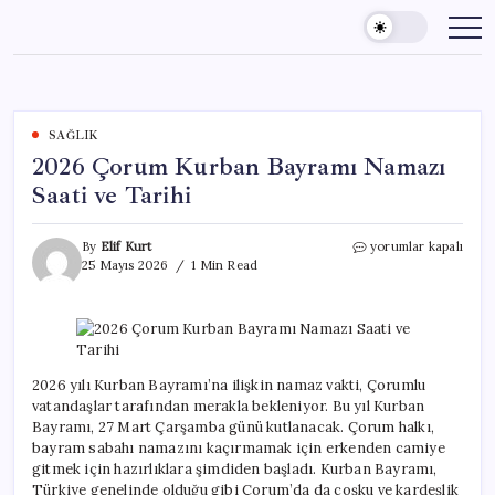
Skip
to
content
SAĞLIK
2026 Çorum Kurban Bayramı Namazı
Saati ve Tarihi
2026
By
Elif Kurt
yorumlar kapalı
Çorum
25 Mayıs 2026
1 Min Read
Kurban
Bayramı
Namazı
Saati
ve
Tarihi
2026 yılı Kurban Bayramı’na ilişkin namaz vakti, Çorumlu
için
vatandaşlar tarafından merakla bekleniyor. Bu yıl Kurban
Bayramı, 27 Mart Çarşamba günü kutlanacak. Çorum halkı,
bayram sabahı namazını kaçırmamak için erkenden camiye
gitmek için hazırlıklara şimdiden başladı. Kurban Bayramı,
Türkiye genelinde olduğu gibi Çorum’da da coşku ve kardeşlik