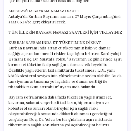
İşte bu yılki namaz saatleri hakkında bilgiler.
ANTALYA’DA BAYRAM NAMAZI SAATİ
Antalya’da Kurban Bayramı namazı, 27 Mayıs Çarşamba günü
saat 06.14’te gerçekleştirilecek.
TÜM İLLERİN BAYRAM NAMAZI SAATLERİ İÇİN TIKLAYINIZ
KURBAN BAYRAMINDA ET TÜKETİMİNE DİKKAT
Kurban Bayramı’nda artan et tüketiminin kalp ve damar
sağlığı açısından önemli riskler taşıdığını belirten Kardiyoloji
Uzmanı Doç. Dr. Mustafa Yolcu, “Bayramın ilk günlerinde aşırı
kırmızı et tüketimi kalp sağlığını olumsuz etkileyebilir.
Özellikle yağlı etlerin fazla miktarda tüketilmesi, LDL yani
kötü kolesterol seviyesinin yükselmesine neden olabilir. Bu da
tansiyonun artmasına yol açabilir ve damar sertliği ile
tıkanıklık riskini artırabilir” uyarısında bulundu.
Bayram sofralarında daha fazla tüketilen yağlı kırmızı et,
kavurma, sakatat ve şerbetli tatlıların, hipertansiyon ve
kolesterol sorunları olan bireyler için sağlık riski
oluşturabileceği konusunda dikkatli olunması gerektiğini
vurgulayan Doç. Dr. Yolcu, bu tür gıdaların aşırı miktarda
tüketiminin sağlık sorunlarına yol açabileceğini belirtti.