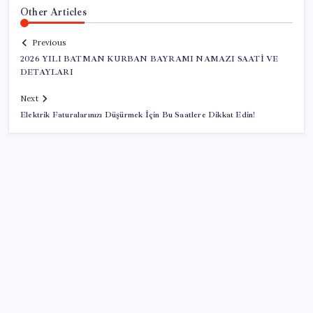
Other Articles
Previous
2026 YILI BATMAN KURBAN BAYRAMI NAMAZI SAATİ VE
DETAYLARI
Next
Elektrik Faturalarınızı Düşürmek İçin Bu Saatlere Dikkat Edin!
SON YAZILAR
Yapay Zekanın Kimsenin Konuşmadığı Bedeli! Apple