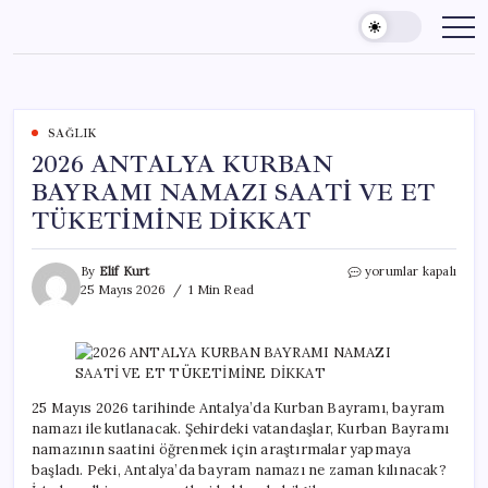
Skip
to
content
SAĞLIK
2026 ANTALYA KURBAN
BAYRAMI NAMAZI SAATİ VE ET
TÜKETİMİNE DİKKAT
2026
By
Elif Kurt
yorumlar kapalı
ANTALYA
25 Mayıs 2026
1 Min Read
KURBAN
BAYRAMI
NAMAZI
SAATİ
VE
ET
25 Mayıs 2026 tarihinde Antalya’da Kurban Bayramı, bayram
TÜKETİMİNE
namazı ile kutlanacak. Şehirdeki vatandaşlar, Kurban Bayramı
DİKKAT
namazının saatini öğrenmek için araştırmalar yapmaya
için
başladı. Peki, Antalya’da bayram namazı ne zaman kılınacak?